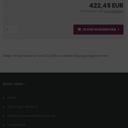
422,45 EUR
inkl. 19 % MwSt. zzgl.
Versandkosten
IN DEN WARENKORB
Diesen Artikel haben wir am 12.12.2013 in unseren Katalog aufgenommen.
Mehr über...
Index
Zahlung & Versand
Privatsphäre und Datenschutz
Unsere AGB