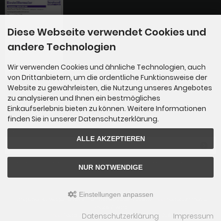
Diese Webseite verwendet Cookies und
andere Technologien
Wir verwenden Cookies und ähnliche Technologien, auch
von Drittanbietern, um die ordentliche Funktionsweise der
Website zu gewährleisten, die Nutzung unseres Angebotes
zu analysieren und Ihnen ein bestmögliches
Einkaufserlebnis bieten zu können. Weitere Informationen
Newsletter-Anmeldung
finden Sie in unserer Datenschutzerklärung.
E-Mail-Adresse:
ALLE AKZEPTIEREN
Der Newsletter kann jederzeit hier oder in Ihrem Kundenkonto abbestellt werden.
NUR NOTWENDIGE
Einstellungen anpassen
Langkavel Rollwagen © 2026 | Template © 2009-2026 by
mod
ified eCommerce
Shopsoftware
Datenschutzerklärung
Impressum
mod
ified eCommerce Shopsoftware © 2009-2026