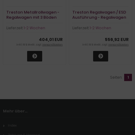
Treston Metallrollwagen -
Treston Regalwagen / ESD
Regalwagen mit 3 Böden
Ausführung - Regalwagen
mit 3 Böden
Lieferzeit:
1-2 Wochen
Lieferzeit:
1-2 Wochen
404,01 EUR
556,92 EUR
inkl. 19 % MwSt. zzgl.
Versandkosten
inkl. 19 % MwSt. zzgl.
Versandkosten
Seiten:
1
Mehr über...
Index
Zahlung & Versand