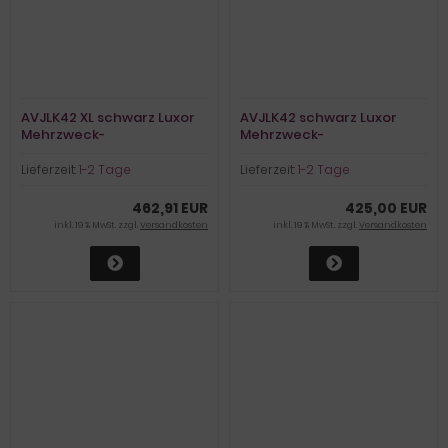
AVJLK42 XL schwarz Luxor
AVJLK42 schwarz Luxor
Mehrzweck-
Mehrzweck-
Metallrollwagen
Metallrollwagen
Lieferzeit:
1-2 Tage
Lieferzeit:
1-2 Tage
462,91 EUR
425,00 EUR
inkl. 19 % MwSt. zzgl.
Versandkosten
inkl. 19 % MwSt. zzgl.
Versandkosten