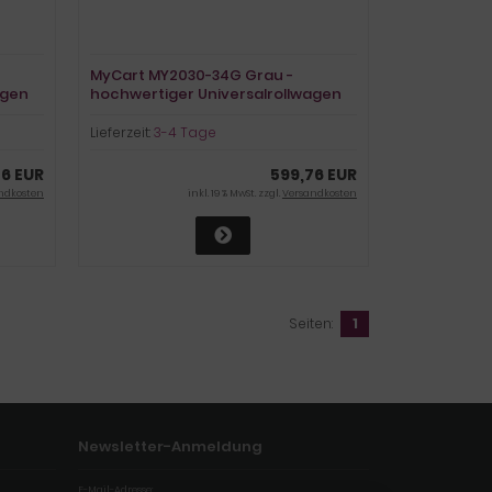
MyCart MY2030-34G Grau -
agen
hochwertiger Universalrollwagen
Lieferzeit:
3-4 Tage
76 EUR
599,76 EUR
ndkosten
inkl. 19 % MwSt. zzgl.
Versandkosten
Seiten:
1
Newsletter-Anmeldung
E-Mail-Adresse: