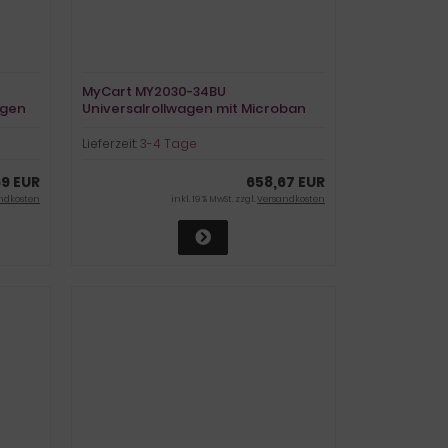
MyCart MY2030-34BU
agen
Universalrollwagen mit Microban
Schutz
Lieferzeit:
3-4 Tage
9 EUR
658,67 EUR
ndkosten
inkl. 19 % MwSt. zzgl.
Versandkosten