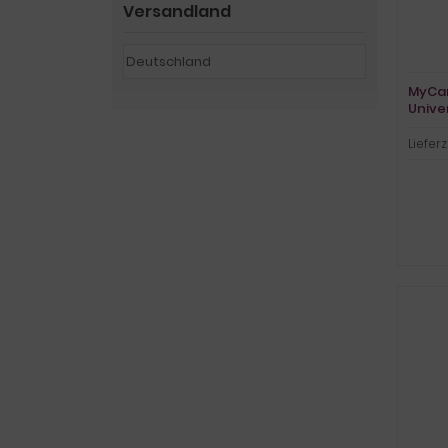
Versandland
MyCar
Unive
Schut
Lieferz