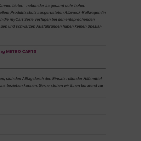
Wannen bieten - neben der insgesamt sehr hohen
iellem Produktschutz ausgerüsteten Allzweck-Rollwagen (in
uch die myCart ­Serie verfügen bei den entsprechenden
rauen und schwarzen Ausführungen haben keinen Spezial-
ng METRO CARTS
 sich den Alltag durch den Einsatz rollender Hilfsmittel
r uns beziehen können. Gerne stehen wir Ihnen beratend zur