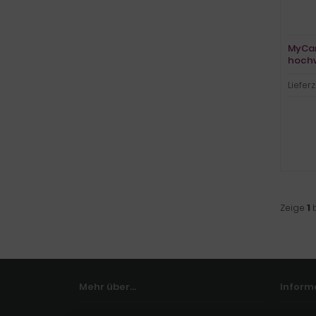
MyCar
hochw
Lieferz
Zeige
1
Mehr über...
Inform