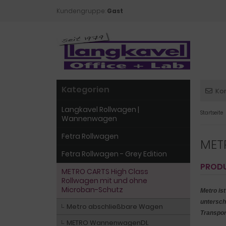
Kundengruppe:
Gast
Kategorien
Ko
Langkavel Rollwagen |
Startseite
Wannenwagen
Fetra Rollwagen
MET
Fetra Rollwagen - Grey Edition
PRODU
METRO CARTS High Class
Rollwagen mit und ohne
Microban-Schutz
Metro is
untersch
Metro abschließbare Wagen
Transpor
METRO WannenwagenDL