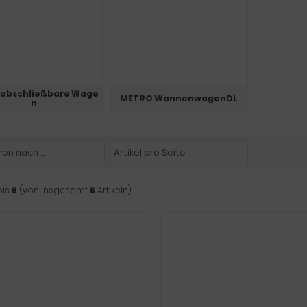
 abschließbare Wage
METRO WannenwagenDL
n
bis
6
(von insgesamt
6
Artikeln)