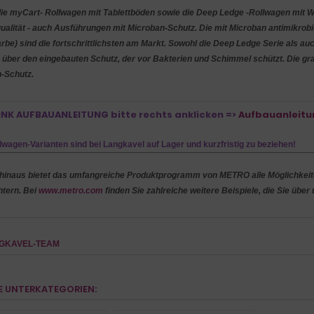
ie myCart- Rollwagen mit Tablettböden sowie die Deep Ledge -Rollwagen mit 
ualität - auch Ausführungen mit Microban-Schutz. Die mit Microban antimikrob
arbe) sind die fortschrittlichsten am Markt. Sowohl die Deep Ledge Serie als a
 über den eingebauten Schutz, der vor Bakterien und Schimmel schützt. Die g
-Schutz.
INK AUFBAUANLEITUNG bitte rechts anklicken =>
Aufbauanleitu
llwagen-Varianten sind bei Langkavel auf Lager und kurzfristig zu beziehen!
hinaus bietet das umfangreiche Produktprogramm von METRO alle Möglichkeiten,
htern. Bei
www.metro.com
finden Sie zahlreiche weitere Beispiele, die Sie übe
NGKAVEL-TEAM
E UNTERKATEGORIEN: