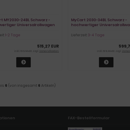
t MY2030-24BL Schwarz -
MyCart 2030-34BL Schwarz -
ertiger Universalrollwagen
hochwertiger Universalrollw
eit:
1-2 Tage
Lieferzeit:
3-4 Tage
515,27 EUR
599,
inkl. 19 % MwSt. zzgl.
Versandkosten
inkl. 19 % MwSt. zzgl.
Versa
bis
6
(von insgesamt
6
Artikeln)
ationen
FAX-Bestellformular