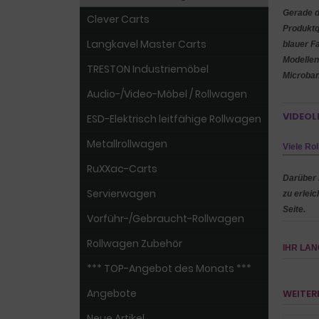
Gerade d
Clever Carts
Produktq
Langkavel Master Carts
blauer F
Modellen
TRESTON Industriemöbel
Microban
Audio-/Video-Möbel / Rollwagen
VIDEOL
ESD-Elektrisch leitfähige Rollwagen
Metallrollwagen
Viele Ro
RuXXac-Carts
Darüber 
Servierwagen
zu erleic
Seite.
Vorführ-/Gebraucht-Rollwagen
Rollwagen Zubehör
IHR LA
*** TOP-Angebot des Monats ***
Angebote
WEITER
Neue Artikel