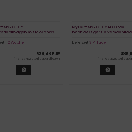
t MY2030-2
MyCart MY2030-24G Grau -
rsalrollwagen mit Microban-
hochwertiger Universalrollw
z
eit:
1-2 Wochen
Lieferzeit:
3-4 Tage
538,48 EUR
489,6
inkl. 19 % MwSt. zzgl.
Versandkosten
inkl. 19 % MwSt. zzgl.
Versa