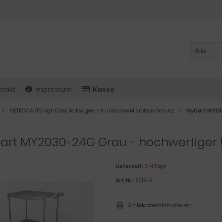
ntakt
Impressum
Kasse
METRO CARTS High Class Rollwagen mit und ohne Microban-Schutz
MyCart MY203
art MY2030-24G Grau - hochwertiger 
Lieferzeit:
3-4 Tage
Art.Nr.:
8015-G
Artikeldatenblatt drucken