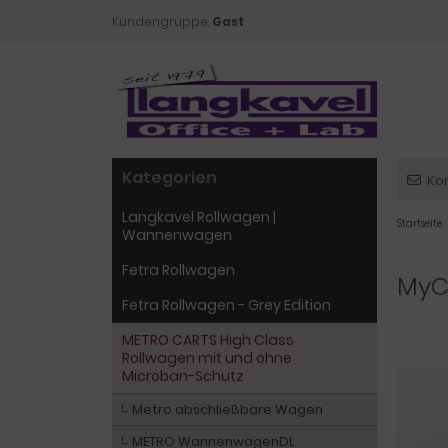
Kundengruppe:
Gast
Kategorien
Ko
Langkavel Rollwagen |
Startseite
Wannenwagen
Fetra Rollwagen
MyC
Fetra Rollwagen - Grey Edition
METRO CARTS High Class
Rollwagen mit und ohne
Microban-Schutz
Metro abschließbare Wagen
METRO WannenwagenDL