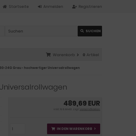
Startseite
Anmelden
Registrieren
SUCHEN
Warenkorb
0
Artikel
0-24G Grau - hochwertiger Universalrollwagen
Universalrollwagen
489,69 EUR
inkl. 19 % MwSt. zzgl.
Versandkosten
IN DEN WARENKORB