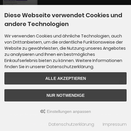
Diese Webseite verwendet Cookies und
andere Technologien
Wir verwenden Cookies und ähnliche Technologien, auch
von Drittanbietern, um die ordentliche Funktionsweise der
Website zu gewährleisten, die Nutzung unseres Angebotes
zu analysieren und Ihnen ein bestmögliches
Einkaufserlebnis bieten zu können. Weitere Informationen
Newsletter-Anmeldung
finden Sie in unserer Datenschutzerklärung.
E-Mail-Adresse:
ALLE AKZEPTIEREN
Der Newsletter kann jederzeit hier oder in Ihrem Kundenkonto abbestellt werden.
NUR NOTWENDIGE
Einstellungen anpassen
Langkavel Rollwagen © 2026 | Template © 2009-2026 by
mod
ified eCommerce
Shopsoftware
Datenschutzerklärung
Impressum
mod
ified eCommerce Shopsoftware © 2009-2026