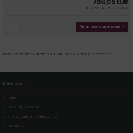
708,05 EUR
inkl. 19 % MwSt. zzgl.
Versandkosten
IN DEN WARENKORB
Diesen Artikel haben wir am 12.01.2017 in unseren Katalog aufgenommen.
Mehr über...
Index
Zahlung & Versand
Privatsphäre und Datenschutz
Unsere AGB