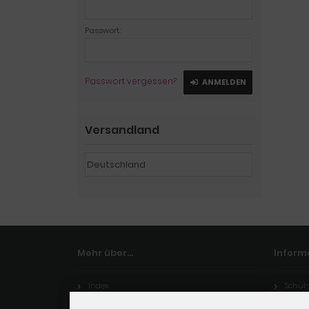
Passwort:
Passwort vergessen?
ANMELDEN
Versandland
Mehr über...
Inform
Index
Schul-
Zahlung & Versand
Über 