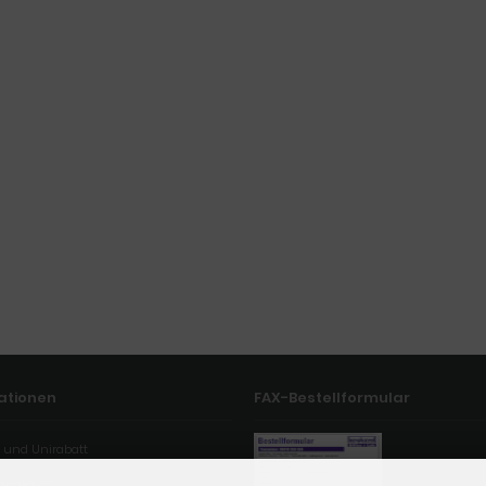
ationen
FAX-Bestellformular
 und Unirabatt
Langkavel