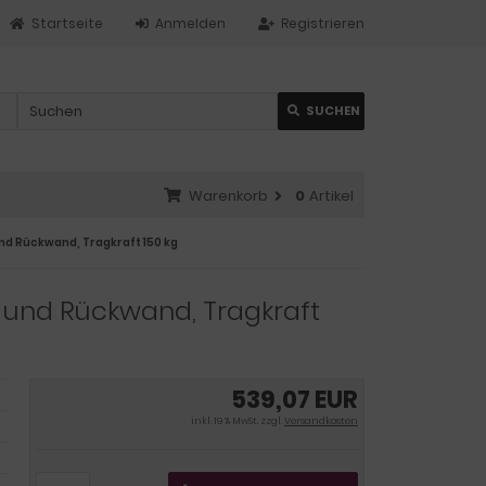
Startseite
Anmelden
Registrieren
SUCHEN
Warenkorb
0
Artikel
d Rückwand, Tragkraft 150 kg
 und Rückwand, Tragkraft
539,07 EUR
inkl. 19 % MwSt. zzgl.
Versandkosten