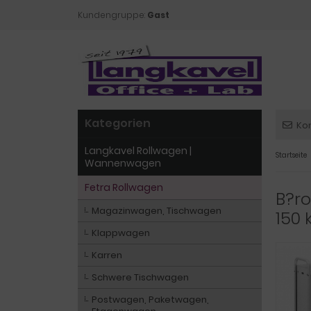
Kundengruppe:
Gast
Kategorien
Ko
Langkavel Rollwagen |
Startseite
Wannenwagen
Fetra Rollwagen
B?r
Magazinwagen, Tischwagen
150 
Klappwagen
Karren
Schwere Tischwagen
Postwagen, Paketwagen,