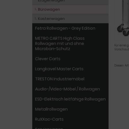
Etagenwagen
Bürowagen
Kastenwagen
Fetra Rollwagen - Grey Edition
METRO CARTS High Class
Rollwagen mit und ohne
Für eine g
Microban-Schutz
Vorschaub
Clever Carts
Diesen Ar
Langkavel Master Carts
TRESTON Industriemöbel
Audio-/Video-Möbel / Rollwagen
ESD-Elektrisch leitfähige Rollwagen
Metallrollwagen
RuXXac-Carts