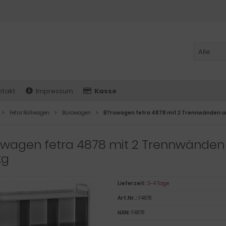
ntakt
Impressum
Kasse
Fetra Rollwagen
Bürowagen
B?rowagen fetra 4878 mit 2 Trennwänden un
owagen fetra 4878 mit 2 Trennwänden
kg
Lieferzeit:
3-4 Tage
Art.Nr.:
F4878
HAN:
F4878